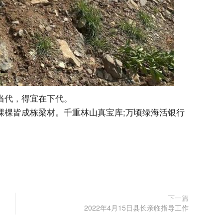
当代，得宜在下代。
棵棵皆成栋梁材。千重林山真宝库;万顷绿海活银行
下一篇
2022年4月15日县长亲临指导工作