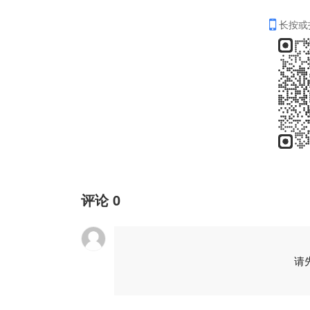
长按或
评论
0
请