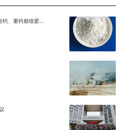
钙、重钙都很爱...
议